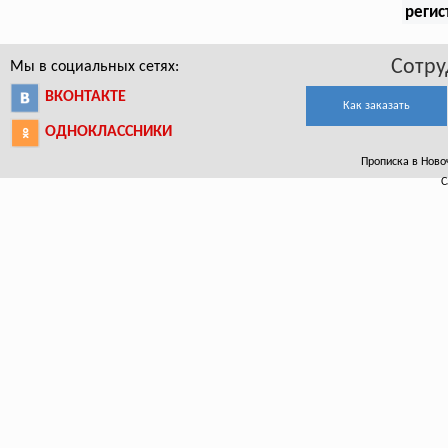
регис
Сотру
Мы в социальных сетях:
ВКОНТАКТЕ
Как заказать
ОДНОКЛАССНИКИ
Прописка в Новоч
С