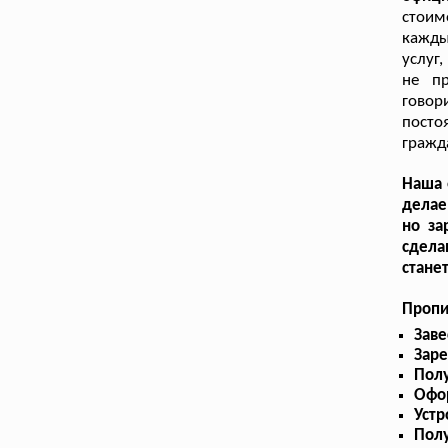
стоим
кажды
услуг
не пр
говор
посто
гражд
Наша 
делае
но за
сдела
стане
Пропи
Заве
Заре
Полу
Офор
Устр
Полу