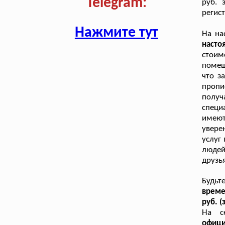
Telegram:
руб. 
регис
Нажмите тут
На на
насто
стоим
помещ
что з
пропи
полу
специ
имею
увере
услуг
людей
друзь
Будь
време
руб. (
На с
офиц