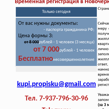
Временная регистрация в Новочер
Стран
Только сегодня
От вас нужны документы:
Сейча
меру 
- паспорта гражданина РФ;
получ
Цена формы 3:
жилпл
от 8 000
рублей - 1 человек (3 месяца)
кварт
от 7 000
лично
рублей - 1 человек
запо
Бесплатно
жилпл
несовершеннолетние
ответ
намно
время
зараб
kupi.propisku@gmail.com
регис
Уважа
Тел. 7-937-796-30-96
запо
(за 3 